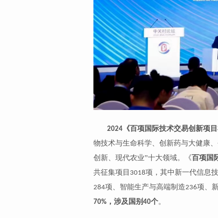
《百项国际技术交易创新项目
2024
物技术与生命科学、创新药与大健康、
创新、现代农业”十大领域
。
《
百项国
共征集项目
项
，
其中新一代信息
3018
项、智能生产与高端制造
项、
284
236
，涉及国别
个
。
70%
40