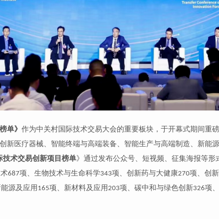
榜单》
作为中关村国际技术交易大会的重要板块，于开幕式期间重
创新医疗器械、智能终端与高端装备、智能生产与高端制造、新能
际技术交易创新项目榜单
》
通过发布公众号、短视频、征集海报等形
技术
项、生物技术与生命科学
项、创新药与大健康
项、创新
687
343
270
新能源及应用
项、新材料及应用
项、碳中和与绿色创新
项
165
203
326