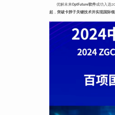
优解未来
软件
成功入选
OptFuture
2
起
，
突破卡脖子关键技术并实现国际领