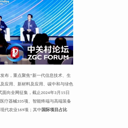
磅发布，
重点聚焦“新一代信息技术、生
源及应用、新材料及应用、碳中和与绿色
式面向全网征集，截止
年
月
日
2024
3
15
医疗器械
项、智能终端与高端装备
335
、现代农业
项；其中
国际项目占比
169